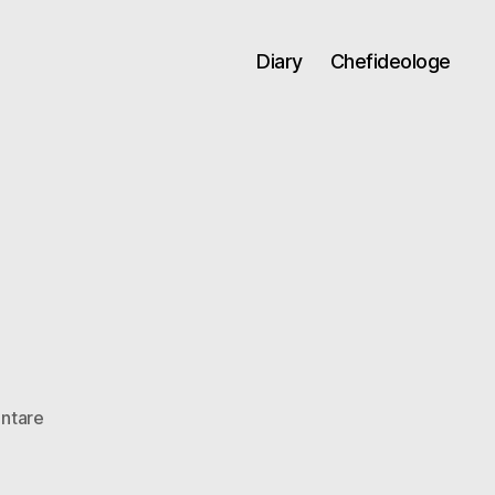
Diary
Chefideologe
zu
ntare
Langeweile