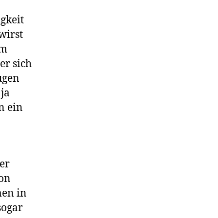
igkeit
wirst
im
er sich
ugen
 ja
n ein
er
von
men in
sogar