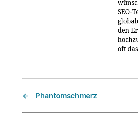
wünsch
SEO-Te
global
den Er
hochzu
oft da
←
Phantomschmerz