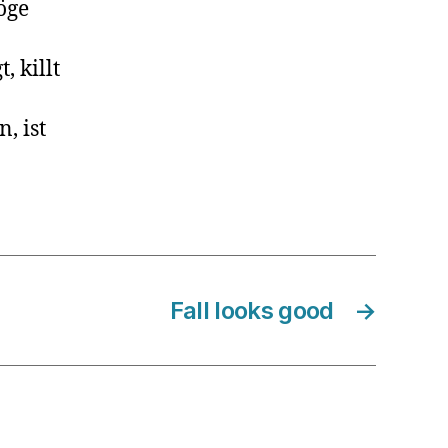
öge
 killt
, ist
Fall looks good
→