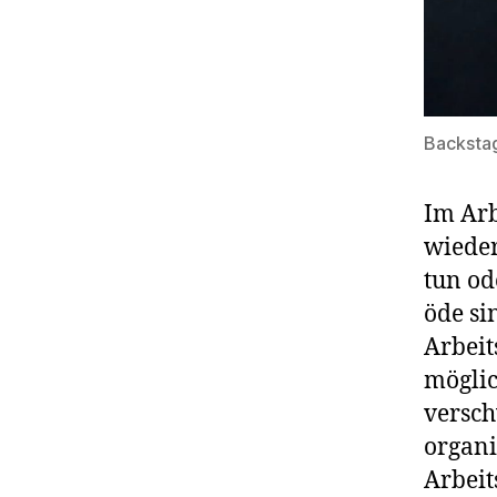
Backstag
Im Arb
wieder
tun od
öde si
Arbeit
möglic
versch
organi
Arbeit