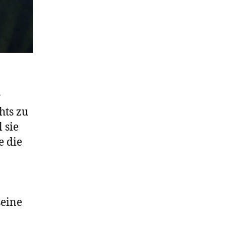
r
hts zu
 sie
e die
seine