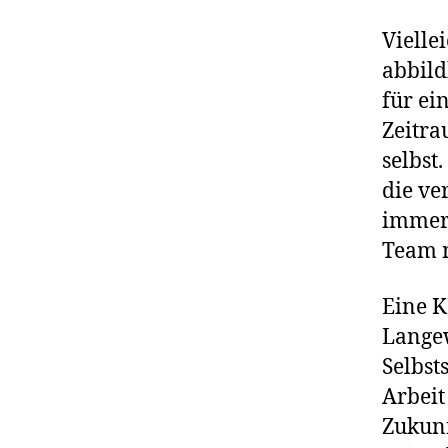
Viellei
abbild
für ei
Zeitra
selbst
die ve
immerh
Team m
Eine KI
Langew
Selbst
Arbeit
Zukunf