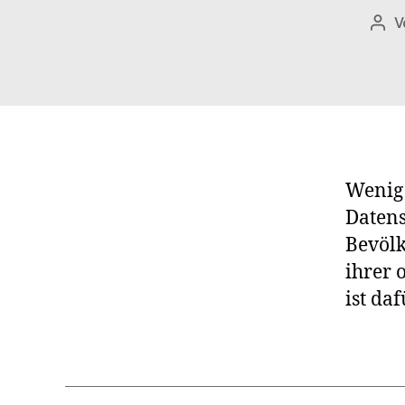
V
Beit
Wenig 
Datens
Bevölk
ihrer 
ist da